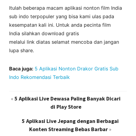
Itulah beberapa macam aplikasi nonton film India
sub indo terpopuler yang bisa kami ulas pada
kesempatan kali ini. Untuk anda pecinta film
India silahkan download gratis
melalui link diatas selamat mencoba dan jangan
lupa share.
Baca juga:
5 Aplikasi Nonton Drakor Gratis Sub
Indo Rekomendasi Terbaik
«
5 Aplikasi Live Dewasa Paling Banyak Dicari
di Play Store
5 Aplikasi Live Jepang dengan Berbagai
Konten Streaming Bebas Barbar
»