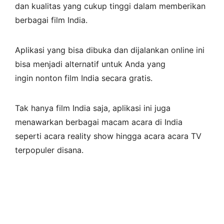
dan kualitas yang cukup tinggi dalam memberikan
berbagai film India.
Aplikasi yang bisa dibuka dan dijalankan online ini
bisa menjadi alternatif untuk Anda yang
ingin nonton film India secara gratis.
Tak hanya film India saja, aplikasi ini juga
menawarkan berbagai macam acara di India
seperti acara reality show hingga acara acara TV
terpopuler disana.