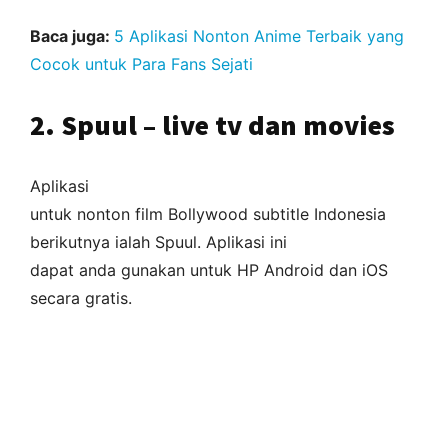
Baca juga:
5 Aplikasi Nonton Anime Terbaik yang
Cocok untuk Para Fans Sejati
2. Spuul – live tv dan movies
Aplikasi
untuk nonton film Bollywood subtitle Indonesia
berikutnya ialah Spuul. Aplikasi ini
dapat anda gunakan untuk HP Android dan iOS
secara gratis.