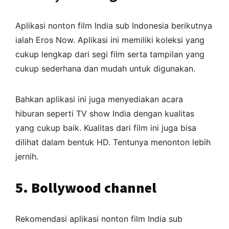
Aplikasi nonton film India sub Indonesia berikutnya
ialah Eros Now. Aplikasi ini memiliki koleksi yang
cukup lengkap dari segi film serta tampilan yang
cukup sederhana dan mudah untuk digunakan.
Bahkan aplikasi ini juga menyediakan acara
hiburan seperti TV show India dengan kualitas
yang cukup baik. Kualitas dari film ini juga bisa
dilihat dalam bentuk HD. Tentunya menonton lebih
jernih.
5. Bollywood channel
Rekomendasi aplikasi nonton film India sub