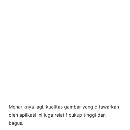
Menariknya lagi, kualitas gambar yang ditawarkan
oleh aplikasi ini juga relatif cukup tinggi dan
bagus.