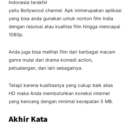
Indonesia terakhir
yaitu Bollywood channel. Apk inimerupakan aplikasi
yang bisa anda gunakan untuk nonton film India
dengan resolusi atau kualitas film hingga mencapai
1080p.
Anda juga bisa melihat film dari berbagai macam
genre mulai dari drama komedi action,
petualangan, dan lain sebagainya.
Tetapi karena kualitasnya yang cukup baik alias
HD maka Anda membutuhkan koneksi internet
yang kencang dengan minimal kecepatan 5 MB.
Akhir Kata