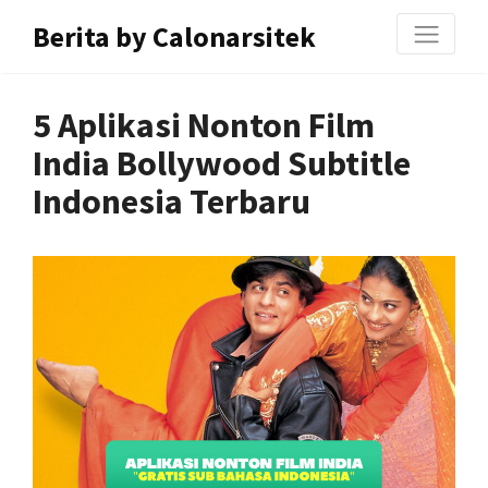
Berita by Calonarsitek
5 Aplikasi Nonton Film
India Bollywood Subtitle
Indonesia Terbaru