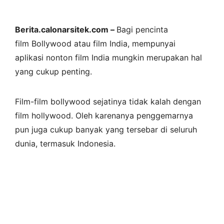
Berita.calonarsitek.com –
Bagi pencinta
film Bollywood atau film India, mempunyai
aplikasi nonton film India mungkin merupakan hal
yang cukup penting.
Film-film bollywood sejatinya tidak kalah dengan
film hollywood. Oleh karenanya penggemarnya
pun juga cukup banyak yang tersebar di seluruh
dunia, termasuk Indonesia.