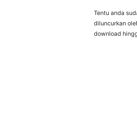
Tentu anda suda
diluncurkan ole
download hingga