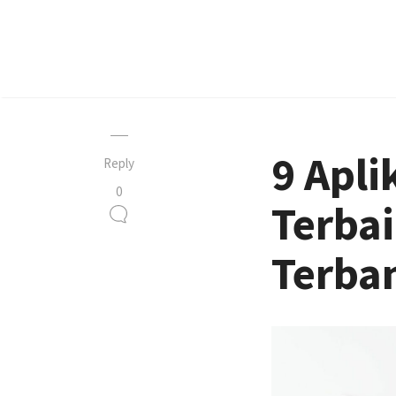
9 Apli
Reply
0
Terba
Terba