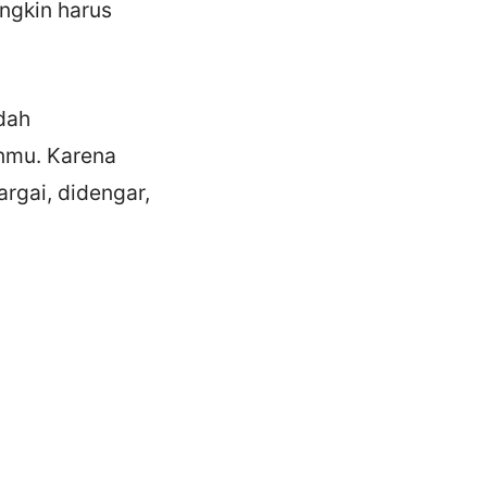
ngkin harus
dah
nmu. Karena
rgai, didengar,